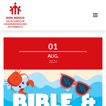
01
AUG.
2026