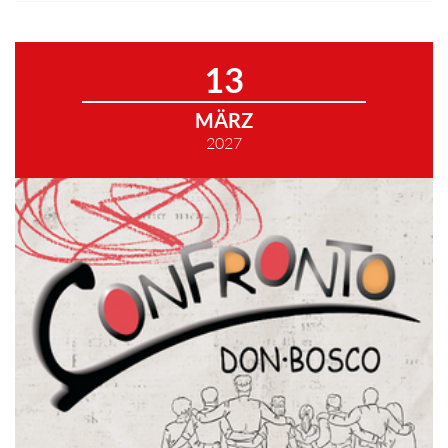
13
MÄRZ
2027