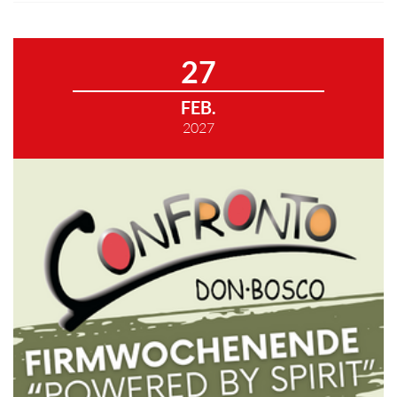
27
FEB.
2027