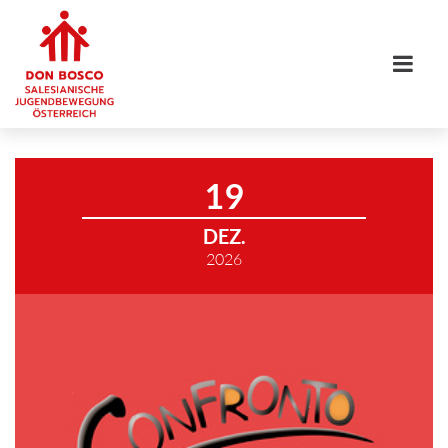
19
DEZ.
2026